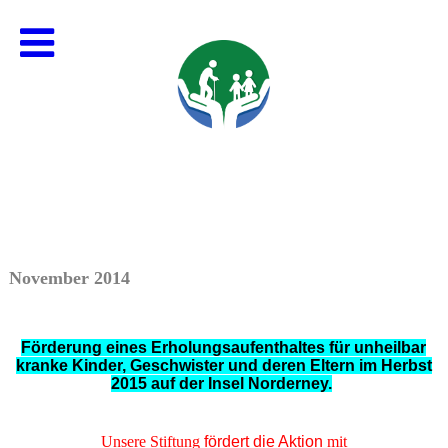
November 2014
Förderung
eines Erholungsaufenthaltes für
unheilbar
kranke Kinder, Geschwister und deren Eltern
im Herbst
2015 auf der Insel Norderney.
Unsere Stiftung
fördert die Aktion
mit