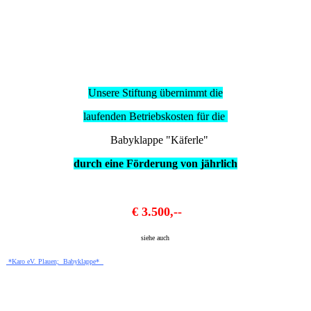
Unsere Stiftung übernimmt die
laufenden Betriebskosten für die
Babyklappe "Käferle"
durch eine Förderung von jährlich
€ 3.500,--
siehe auch
*Karo eV. Plauen; Babyklappe*