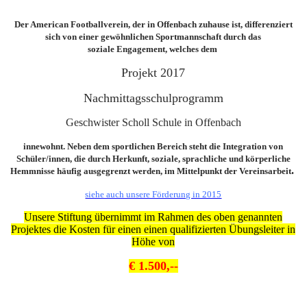
Der American Footballverein, der in Offenbach
zuhause ist, differenziert
sich von einer gewöhnlichen S
portmannschaft durch das
soziale
Engagement, welches dem
Projekt 2017
Nachmittagsschulprogramm
Geschwister Scholl Schule in Offenbach
innewohnt. Neben dem sportlichen Bereich steht die Integration von
Schüler/innen, die durch Herkunft, soziale, sprachliche und körperliche
.
Hemmnisse häufig ausgegrenzt werden, im Mittelpunkt der Vereinsarbeit
siehe auch unsere Förderung in 2015
Unsere Stiftung übernimmt im Rahmen des oben genannten
Projektes die Kosten
für einen einen qualifizierten Übungsleiter in
Höhe von
€ 1.500,--