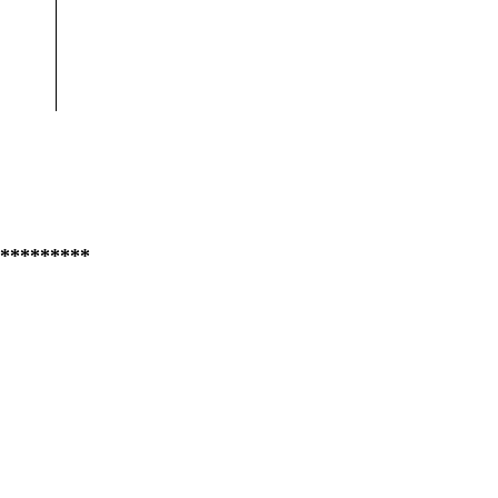
*********