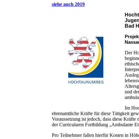
siehe auch 2019
Hocht
Jugen
Bad 
Projek
Nassa
Der Hoc
beginn
ethisch
Interpr
Ausleg
lebens
Altersg
und der
ambula
Im Hoc
ehrenamtliche Kräfte für diese Tätigkeit ge
Voraussetzung ist jedoch, dass diese Kräfte
der Curricularen Fortbildung „Ambulante E
Pro Teilnehmer fallen hierfür Kosten in Höhe