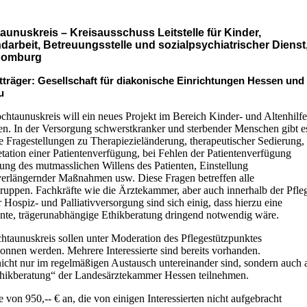
aunuskreis – Kreisausschuss Leitstelle für Kinder,
darbeit, Betreuungsstelle und sozialpsychiatrischer Dienst
Homburg
tträger:
Gesellschaft für diakonische Einrichtungen Hessen und
u
htaunuskreis will ein neues Projekt im Bereich Kinder- und Altenhilf
en. In der Versorgung schwerstkranker und sterbender Menschen gibt e
e Fragestellungen zu Therapiezieländerung, therapeutischer Sedierung,
etation einer Patientenverfügung, bei Fehlen der Patientenverfügung
ung des mutmasslichen Willens des Patienten, Einstellung
verlängernder Maßnahmen usw. Diese Fragen betreffen alle
ruppen. Fachkräfte wie die Ärztekammer, aber auch innerhalb der Pfle
 Hospiz- und Palliativversorgung sind sich einig, dass hierzu eine
nte, trägerunabhängige Ethikberatung dringend notwendig wäre.
htaunuskreis sollen unter Moderation des Pflegestützpunktes
wonnen werden. Mehrere Interessierte sind bereits vorhanden.
 nicht nur im regelmäßigen Austausch untereinander sind, sondern auch 
thikberatung“ der Landesärztekammer Hessen teilnehmen.
 von 950,-- € an, die von einigen Interessierten nicht aufgebracht