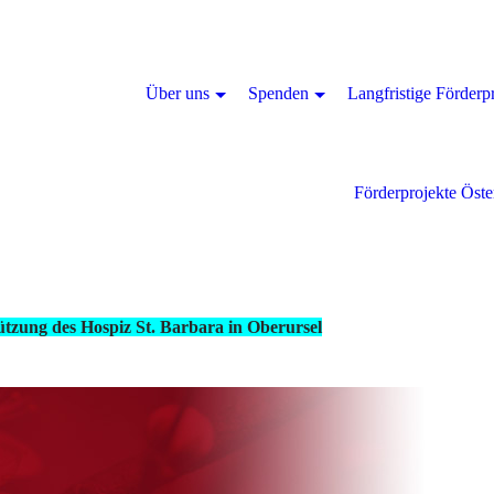
Über uns
Spenden
Langfristige Förderp
Förderprojekte Öste
tzung des Hospiz St. Barbara in Oberursel