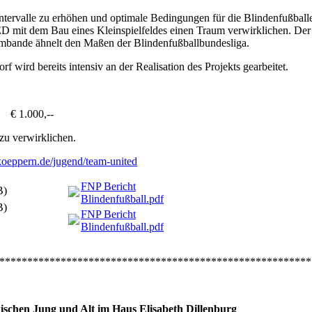
tervalle zu erhöhen und optimale Bedingungen für die Blindenfußball
 mit dem Bau eines Kleinspielfeldes einen Traum verwirklichen. Der
mbande ähnelt den Maßen der Blindenfußballbundesliga.
wird bereits intensiv an der Realisation des Projekts gearbeitet.
,--
zu verwirklichen.
koeppern.de/jugend/team-united
FNP Bericht
B)
Blindenfußball.pdf
(262.61KB)
B)
FNP Bericht
Blindenfußball.pdf
(262.61KB)
********************************************************
schen Jung und Alt im Haus Elisabeth Dillenburg