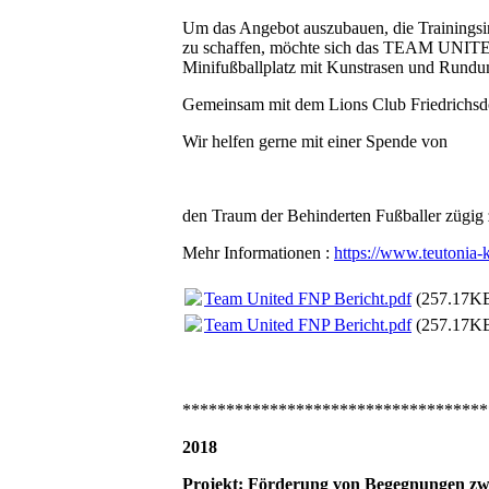
Um das Angebot auszubauen, die Trainingsin
zu schaffen, möchte sich das TEAM UNITED
Minifußballplatz mit Kunstrasen und Rundu
Gemeinsam mit dem Lions Club Friedrichsdorf 
Wir helfen gerne mit einer Spende von
€ 1.000
den Traum der Behinderten Fußballer zügig 
Mehr Informationen :
https://www.teutonia-
Team United FNP Bericht.pdf
(257.17K
Team United FNP Bericht.pdf
(257.17K
***********************************
2018
Projekt: Förderung von Begegnungen zwi