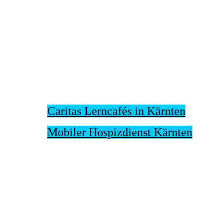
Caritas Lerncafés in Kärnten
Mobiler Hospizdienst Kärnten